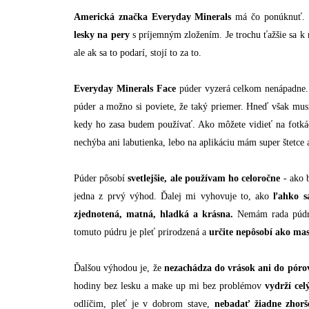
Americká značka Everyday Minerals
má čo ponúknuť. 
lesky na pery
s príjemným zložením. Je trochu ťažšie sa k
ale ak sa to podarí, stojí to za to.
Everyday Minerals Face
púder vyzerá celkom nenápadne. 
púder a možno si poviete, že taký priemer. Hneď však mu
kedy ho zasa budem používať. Ako môžete vidieť na fotk
nechýba ani labutienka, lebo na aplikáciu mám super štetce
Púder pôsobí
svetlejšie, ale používam ho celoročne
- ako 
jedna z prvý výhod. Ďalej mi vyhovuje to, ako
ľahko s
zjednotená, matná, hladká a krásna.
Nemám rada púdre
tomuto púdru je pleť prirodzená a
určite nepôsobí ako ma
Ďalšou výhodou je, že
nezachádza do vrások ani do póro
hodiny bez lesku a make up mi bez problémov
vydrží ce
odlíčim, pleť je v dobrom stave,
nebadať žiadne zhorš