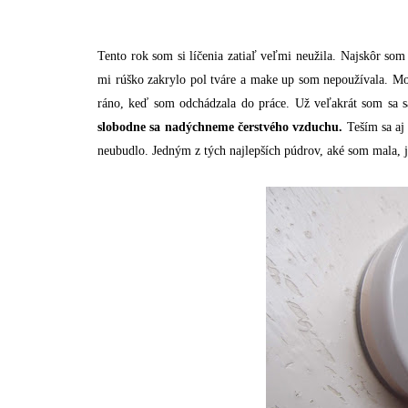
Tento rok som si líčenia zatiaľ veľmi neužila. Najskôr so
mi rúško zakrylo pol tváre a make up som nepoužívala. M
ráno, keď som odchádzala do práce. Už veľakrát som sa s
slobodne sa nadýchneme čerstvého vzduchu.
Teším sa aj
neubudlo. Jedným z tých najlepších púdrov, aké som mala,