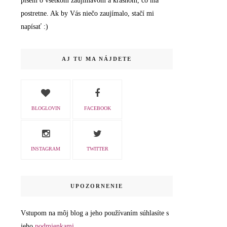
píšem o všetkom zaujímavom a krásnom, čo ma
postretne. Ak by Vás niečo zaujímalo, stačí mi
napísať :)
AJ TU MA NÁJDETE
BLOGLOVIN
FACEBOOK
INSTAGRAM
TWITTER
UPOZORNENIE
Vstupom na môj blog a jeho používaním súhlasíte s
jeho
podmienkami.