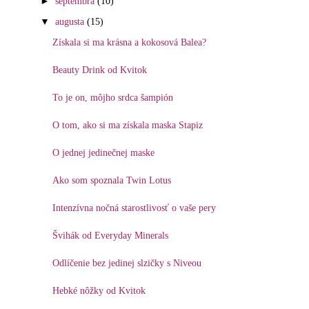
►
septembra
(10)
▼
augusta
(15)
Získala si ma krásna a kokosová Balea?
Beauty Drink od Kvitok
To je on, môjho srdca šampión
O tom, ako si ma získala maska Stapiz
O jednej jedinečnej maske
Ako som spoznala Twin Lotus
Intenzívna nočná starostlivosť o vaše pery
Švihák od Everyday Minerals
Odlíčenie bez jedinej slzičky s Niveou
Hebké nôžky od Kvitok