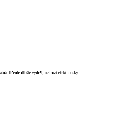
tná, líčenie dlhšie vydrží, nehrozí efekt masky
.