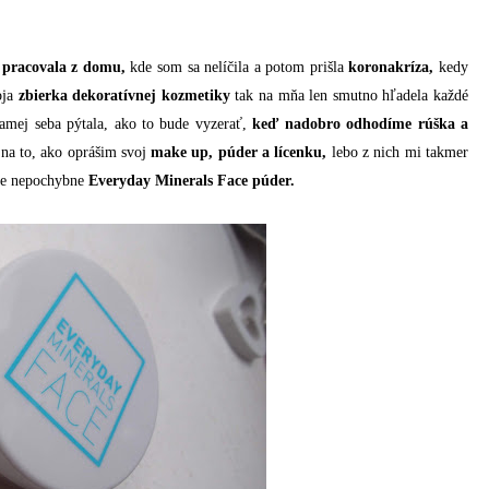
m
pracovala z domu,
kde som sa nelíčila a potom prišla
koronakríza,
kedy
oja
zbierka dekoratívnej kozmetiky
tak na mňa len smutno hľadela každé
amej seba pýtala, ako to bude vyzerať,
keď nadobro odhodíme rúška a
 na to, ako oprášim svoj
make up, púder a lícenku,
lebo z nich mi takmer
 je nepochybne
Everyday Minerals Face púder.