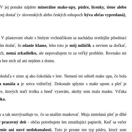
V jej ponuke nájdete
minerálne make-upy, púdre, lícenky, tiene alebo
 nej dostať (v slovenských alebo českých eshopoch
býva občas vypredaná)
,
V plastovom obale s bielym vrchnáčikom sa nachádza svetlejšie pôsobiaci
sím dodať, že
zdanie klame,
lebo toto je
môj miláčik
a neviem sa dočkať,
ách,
nemá zrkadielko,
ale nepovažujem to za veľký problém. Rovnako mi
 a bez nich už ani nejdem z domu.
bleduľa v zime aj ako čokoláda v lete. Nemení mi odtieň make upu, čo bola
a nanáša a
je sotva viditeľný. Dokonale splynie s make upom a pleť je
, ktorých stačí troška a hneď vyzerám, akoby som mala masku. Vďaka
ska.
v
a tak nezvýrazňuje to, čo sa snažím maskovať. Moja zmiešaná pleť je dlhé
lý pracovný deň
- občas potrebujem len zmatňujúci papierik. Keď sa večer
enie ani nové nedokonalosti.
Toto je presne ten typ púdru, ktorý som