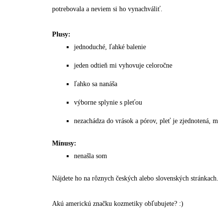
potrebovala a neviem si ho vynachváliť.
Plusy:
jednoduché, ľahké balenie
jeden odtieň mi vyhovuje celoročne
ľahko sa nanáša
výborne splynie s pleťou
nezachádza do vrások a pórov, pleť je zjednotená, ma
Mínusy:
nenašla som
Nájdete ho na rôznych českých alebo slovenských stránkach
Akú americkú značku kozmetiky obľubujete? :)